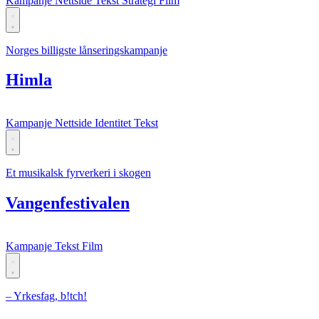
Kampanje
Nettside
Tekst
Strategi
Film
Norges billigste lånseringskampanje
Himla
Kampanje
Nettside
Identitet
Tekst
Et musikalsk fyrverkeri i skogen
Vangenfestivalen
Kampanje
Tekst
Film
– Yrkesfag, b!tch!